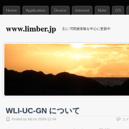
Home
Application
Device
Internet
Note
OS
www.limber.jp
主に IT関連情報を中心に更新中
WLI-UC-GN について
Posted by
kkt
on 2009-12-04
コメ