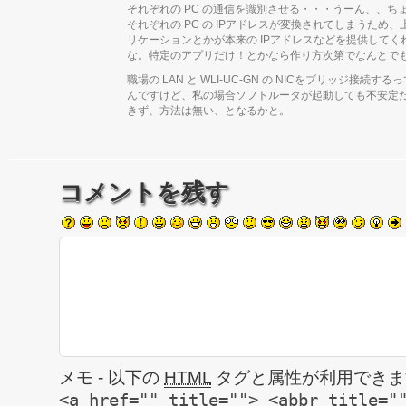
それぞれの PC の通信を識別させる・・・うーん、、ち
それぞれの PC の IPアドレスが変換されてしまうため
リケーションとかが本来の IPアドレスなどを提供して
な。特定のアプリだけ！とかなら作り方次第でなんとで
職場の LAN と WLI-UC-GN の NICをブリッジ接続
んですけど、私の場合ソフトルータが起動しても不安定
きず、方法は無い、となるかと。
コメントを残す
メモ - 以下の
HTML
タグと属性が利用できま
<a href="" title=""> <abbr title="