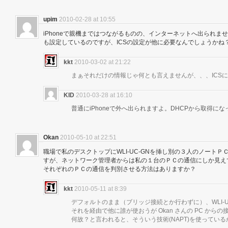
upim
2010-02-28 at 10:55
iPhoneで親機まではつながるものの、インターネットへ出られませ
も設定しているのですが、ICSの設定が他に必要なんでしょうかね
kkt
2010-03-02 at 21:22
まぁそれだけの情報じゃ何とも言えませんが、、、ICS
KID
2010-03-28 at 16:10
普通にiPhoneで外へ出られますよ。DHCPから取得に
Okan
2010-05-10 at 22:51
職場で私のデスクトップにWLI-UC-GNを挿し別の３人のノート
すが、ネットワーク管理者からは私の１台のＰＣの通信にしか見え
それぞれのＰＣの通信を判別させる方法はありますか？
kkt
2010-05-11 at 8:39
デフォルトのまま（ブリッジ接続とか行わずに）、WLI-U
それを経由で他に誰が使おうが Okan さんの PC から
何故？と言われると、そういう技術(NAPT)を使ってい