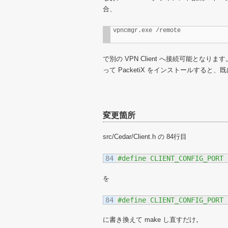
合、
vpncmgr.exe /remote
で別の VPN Client へ接続可能と
って PacketiX をインストールする
変更箇所
src/Cedar/Client.h の 84行目
を
に書き換えて make し直すだけ。