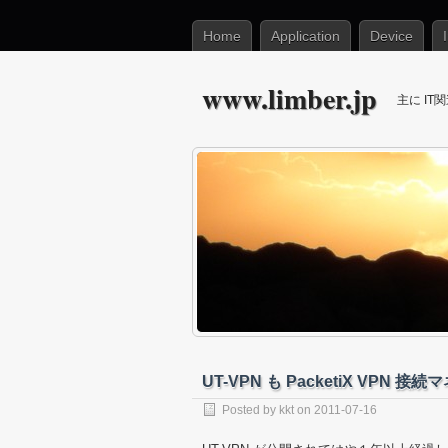
Home
Application
Device
www.limber.jp
主に I
UT-VPN も PacketiX VPN
Posted by
kkt
on 2011-07-16