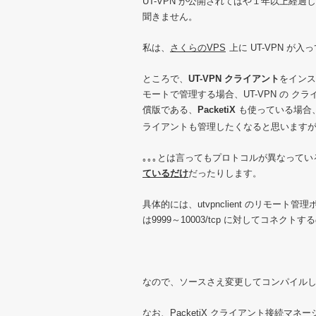
UT-VPN が公開されてはや１年以上経
聞きません。
私は、
さくらのVPS
上に UT-VPN 
ところで、
UT-VPN クライアント
をインスト
モートで管理する場合、UT-VPN の ク
償版である、
PacketiX
も使っている場合、P
ライアントも管理したくなると思います
｡｡｡とは言ってもプロトコルが異なって
ているだけ
だったりします。
具体的には、utvpnclient のリモート管理ポート
は9999～10003/tcp に対してコネ
なので、ソースさえ変更してコンパイルし
なお、PacketiX クライアント接続マネ