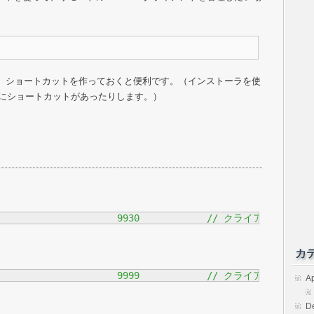
なります。ショートカットを作っておくと便利です。（インストーラを使
と、既にショートカットがあったりします。）
#define	CLIENT_CONFIG_PORT			9930		// クライア
カ
#define	CLIENT_CONFIG_PORT			9999		// クライア
Ap
D