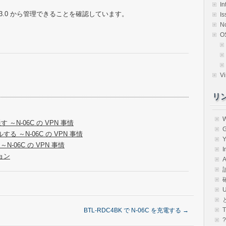
In
ient 3.0 から管理できることを確認しています。
Is
N
O
Vi
リ
 ～N-06C の VPN 事情
G
ルする ～N-06C の VPN 事情
Y
-06C の VPN 事情
I
ション
A
BTL-RDC4BK で N-06C を充電する
→