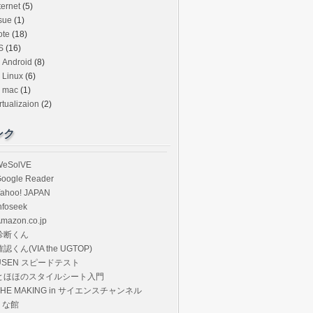
ternet
(5)
sue
(1)
ote
(18)
S
(16)
Android
(8)
Linux
(6)
mac
(1)
rtualizaion
(2)
ンク
WeSolVE
oogle Reader
ahoo! JAPAN
nfoseek
mazon.co.jp
診断くん
確認くん(VIA the UGTOP)
USEN スピードテスト
とほほのスタイルシート入門
THE MAKING in サイエンスチャンネル
? な館