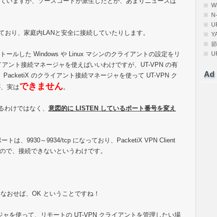
過していますが、ソースコードが派生したとか、あまりニュースは
W
N
U
が入っており、家庭内LANと安全に接続していたりします。
Y
節
ールした Windows や Linux マシンのクライアントの設定をリ
U
ライアント接続マネージャを使えばいいわけですが、UT-VPN の有
Ad
acketiX のクライアント接続マネージャを使って UT-VPN ク
できません
が、実は
。
いるわけではなく、
意図的に LISTEN しているポート番号を変え
は、9930～9934/tcp になっており、PacketiX VPN Client
クトするので、接続できないというわけです。
なおせば、OK ということですね！
ージャを使って、リモートの UT-VPN クライアントを管理したい場