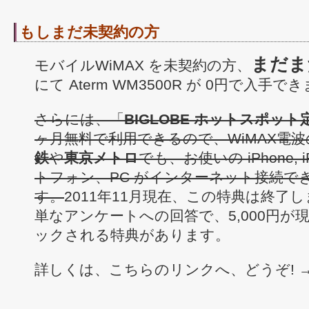
もしまだ未契約の方
まだま
モバイルWiMAX を未契約の方、
にて Aterm WM3500R が 0円で入手で
さらには、「
BIGLOBE ホットスポッ
ヶ月無料で利用できるので、WiMAX電
鉄
や
東京メトロ
でも、お使いの iPhone, iP
トフォン、PC がインターネット接続で
す。
2011年11月現在、この特典は終了
単なアンケートへの回答で、5,000円が
ックされる特典があります。
詳しくは、こちらのリンクへ、どうぞ! → [Wi