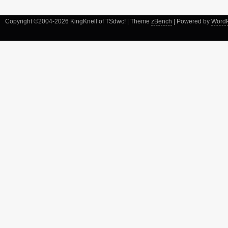
Copyright ©2004-2026 KingKnell of TSdwc! | Theme
zBench
| Powered by
Word