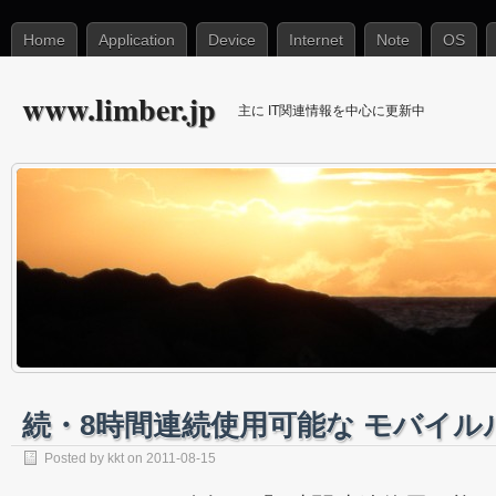
Home
Application
Device
Internet
Note
OS
www.limber.jp
主に IT関連情報を中心に更新中
続・8時間連続使用可能な モバイル
Posted by
kkt
on 2011-08-15