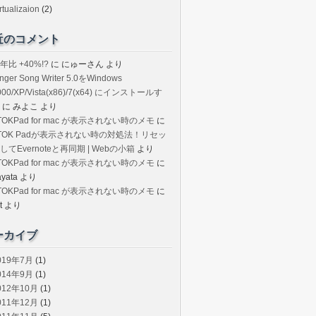
rtualizaion
(2)
近のコメント
年比 +40%!?
に
にゅーさん
より
inger Song Writer 5.0をWindows
000/XP/Vista(x86)/7(x64) にインストールす
に
みよこ
より
TOKPad for mac が表示されない時のメモ
に
TOK Padが表示されない時の対処法！リセッ
してEvernoteと再同期 | Webの小箱
より
TOKPad for mac が表示されない時のメモ
に
ayata
より
TOKPad for mac が表示されない時のメモ
に
t
より
ーカイブ
019年7月
(1)
014年9月
(1)
012年10月
(1)
011年12月
(1)