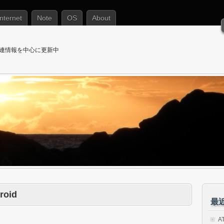
Internet
Note
OS
About
T関連情報を中心に更新中
roid
最
A