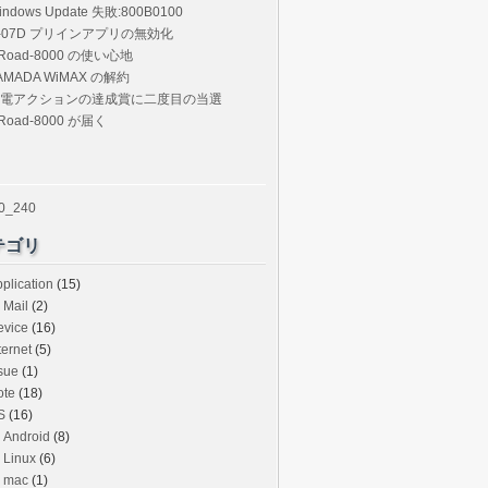
indows Update 失敗:800B0100
-07D プリインアプリの無効化
Road-8000 の使い心地
AMADA WiMAX の解約
電アクションの達成賞に二度目の当選
Road-8000 が届く
テゴリ
plication
(15)
Mail
(2)
evice
(16)
ternet
(5)
sue
(1)
ote
(18)
S
(16)
Android
(8)
Linux
(6)
mac
(1)