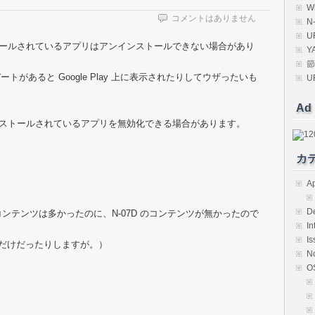
W
コメントはありません
N
U
リインストールされているアプリはアンインストールできない場合があり
Y
節
があると Google Play 上に表示されたりしてウザったいも
U
Ad
で、プリインストールされているアプリを無効化できる場合があります。
カ
Ap
D
Cのコンテンツは多かったのに、N-07D のコンテンツが無かったので
In
Is
末なだけだったりしますが。）
N
O