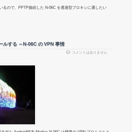
るので、PPTP接続した N-06C を透過型プロキシに通したい
トールする ～N-06C の VPN 事情
コメントはありません
ル Android端末 Medias N-06C は標準の VPN プロトコルと