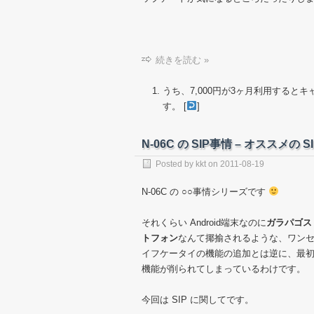
続きを読む »
うち、7,000円が3ヶ月利用すると
す。 [
]
N-06C の SIP事情 – オススメの 
Posted by
kkt
on
2011-08-19
N-06C の ○○事情シリーズです
それくらい Android端末なのに
ガラパゴス
トフォン
なんて揶揄されるような、ワン
イフケータイの機能の追加とは逆に、最
機能が削られてしまっているわけです。
今回は SIP に関してです。