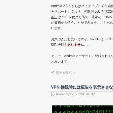
Android 2.3.3 からはネイティブに OS 自
をサポートしており、実際 N-06C とほ
02C
は SIP が使用可能で、通常の FO
が最初から使うことができます。こちら
います。
お気づきだと思いますが、N-06C は L2
SIP 機能も
ありません
。。。
そこで、Androidマーケットに登録され
と思います。
続きを読む »
VPN 接続時には広告を表示させない 
Posted by
kkt
on
2011-08-10