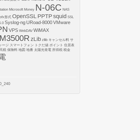
N-06C
tation
Microsoft Money
NAS
OpenSSL
PPTP
squid
ofx形式
SSL
Syslog-ng
URoad-8000
VMware
.0
PN
VPS
WiMAX
WebDAV
M3500R
zLib
zllib
キャンセル料
サ
ャージ
スマートフォン
トクだ値
ポイント
住居表
民税
保険料
地図
地番
太陽光発電
所得税
税金
電