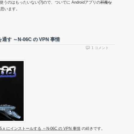
使うのはもったいない(?)ので、ついでに Androidアプリの
邪魔な
と思います。
通す ～N-06C の VPN 事情
1 コメント
OS 5.x にインストールする ～N-06C の VPN 事情
の続きです。