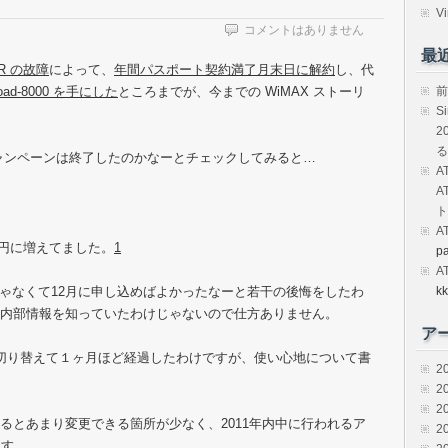
Vi
コメントはありません
最
0R の故障
によって、
年間パスポート契約満了月末日に解約
し、代
oad-8000 を手にした
ところまでが、今までの WiMAX ストーリ
前
S
2
る
be]のキャンペーンは終了したのかなーとチェックしてみると…
A
A
ト
A
円に増えてました。
1
p
A
むんじゃなくて12月に申し込めばよかったなーと若干の後悔をしたわ
kk
e の内部情報を知っていたわけじゃないので仕方ありません。
ア
000 に切り替えて１ヶ月ほど経過したわけですが、使い心地について書
2
2
2
比べるとあまり変更できる箇所が少なく、2011年内中に行われるア
2
ます。