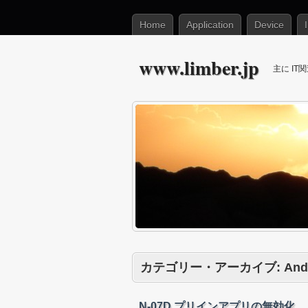
Home
Application
Device
www.limber.jp
主に I
カテゴリー・アーカイブ:
And
N-07D プリインアプリの無効化