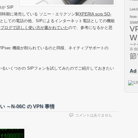
体が SIP
LinkS
ぼ同時期に発売している ソニー・エリクソン製
XPERIA scro SO-
Note
MA としての電話の他、SIPによるインターネット電話としての機能
SSW5
V
の
ブログで詳しく使い方が書かれていた
ので、参考になるかと思
W
ーチ
TP/IPsec 機能が削られているのと同様、ネイティブサポートの
示
住
節
ているいくつかの SIPフォンを試してみたのでご紹介しておきたい
Ad
～N-06C の VPN 事情
コメントはありません