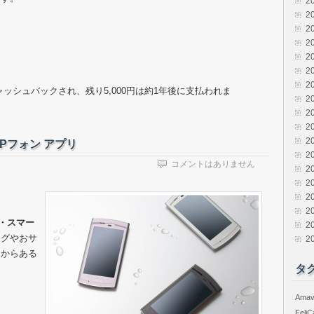
2
2
2
2
2
2
2
キャッシュバックされ、残り5,000円は約1年後に支払われま
2
2
2
2
SIPフォン アプリ
2
コメントはありません
2
2
2
2
・スマー
2
セグやおサ
2
初からある
タ
Amav
FeliC