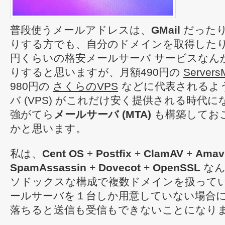
普段使うメールアドレスは、
GMail
だった
りする方でも、自分のドメインを取得したりす
円くらいの格安メールサーバ サービスなん
りすると思いますが、月額490円の
Server
980円の
さくらのVPS
などに代表されるよ
バ (VPS) がこれだけ安く提供される時代にな
強がてら
メールサーバ (MTA)
も構築してお
かと思います。
私は、
Cent OS
+
Postfix
+
ClamAV
+
Amav
SpamAssassin
+
Dovecot
+
OpenSSL
なん
ソドックスな構成で複数ドメインを扱って
ールサーバを１台しか用意していない場合
落ちると送信も受信もできないことになり