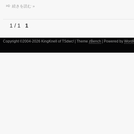
続きを読む »
1 / 1
1
Copyright ©2004-2026 KingKnell of TSdwc! | Theme
zBench
| Powered by
Word