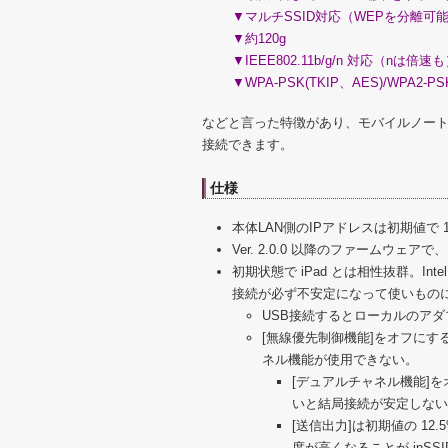
▼マルチSSID対応（WEPを分離可能。
▼約120g
▼IEEE802.11b/g/n 対応（nは倍速
▼WPA-PSK(TKIP、AES)/WPA2-P
などと言った特徴があり、モバイルノートを接続
接続できます。
仕様
本体LAN側のIPアドレスは初期値で 192.1
Ver. 2.0.0 以降のファームウェ
初期状態で iPad とは相性抜群。Int
接続が必ず不安定になって使いもの
USB接続するとローカルのア
[無線優先制御機能]をオフにするこ
ネル機能が使用できない。
[デュアルチャネル機能]を
いと結局接続が安定しない
[送信出力]は初期値の 12
度が高くなることが inS