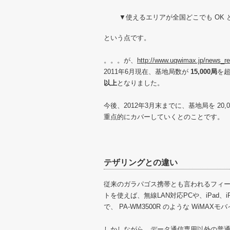
▼使えるエリアが全国どこでも OK 
という点です。
。。。が、
http://www.uqwimax.jp/news_r
2011年6月現在、基地局数が
15,000局
を
以上
となりました。
今後、2012年3月末までに、基地局を 20
重点的にカバーしていくとのことです。
テザリングとの違い
従来のガラパゴス携帯とも言われるフィーチ
トを使えば、無線LAN対応PCや、iPad、iP
で、 PA-WM3500R のような WiM
しかしながら、データ通信専用以外の普通