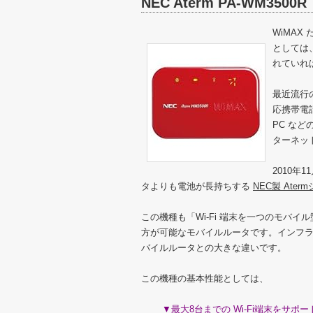
NEC Aterm PA-WM3500R
WiMA
としては
れていれ
最近流行の使
応携帯電話、
PC など
ターネッ
2010年1
タよりも電池が長持ちする
NEC製 Ater
この機種も「Wi-Fi 端末を一つのモバ
方が可能なモバイルルータです。インフラが
バイルルータとの大きな違いです。
この機種の基本性能としては、
▼最大8台までの Wi-Fi端末をサポー