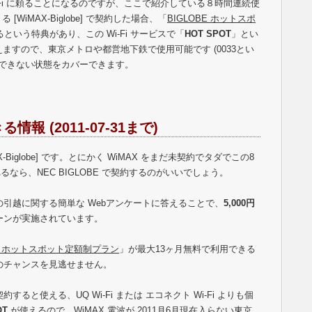
Fi に頼ることになるのですが、ここで紹介している８時間連続使
WiMAX-Biglobe] で契約した場合、「
BIGLOBE ホットスポ
るという特典があり、この Wi-Fi サービスで「
HOT SPOT
」とい
えますので、東京メトロや都営地下鉄で使用可能です (0033とい
が使用できない状態をカバーできます。
 (2011-07-31まで)
Biglobe] です。とにかく WiMAX をまだ未契約でタダでこの8
ら、NEC BIGLOBE で契約するのがいいでしょう。
の引越に関する簡単な Webアンケートに答えることで、
5,000円
ーンが実施されています。
BE ホットスポット定額制プラン
」が最大13ヶ月無料で利用できる
のチャンスを見逃せません。
契約すると使える、UQ Wi-Fi または エコネクト Wi-Fi よりも個
OT
が使えるので、WiMAX 電波が 2011月6月現在入らない東京