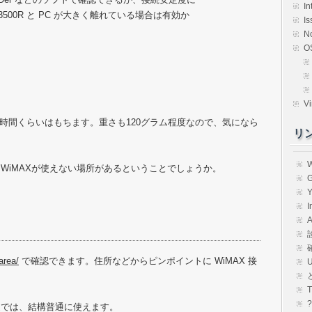
In
500R と PC が大きく離れている場合は有効か
Is
N
O
Vi
8時間くらいはもちます。重さも120グラム程度なので、気になら
リ
WiMAXが使えない場所があるということでしょうか。
G
Y
I
A
area/
で確認できます。住所などからピンポイントに WiMAX 接
。
近では、結構普通に使えます。