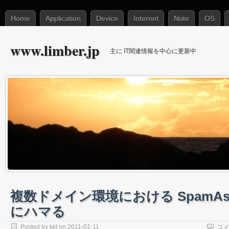
Home
Application
Device
Internet
Note
OS
www.limber.jp
主に IT関連情報を中心に更新中
複数ドメイン環境における SpamAss
にハマる
Posted by
kkt
on 2011-01-11
コメ