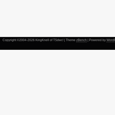
Copyright ©2004-2026 KingKnell of TSdwc! | Theme
zBench
| Powered by
Word