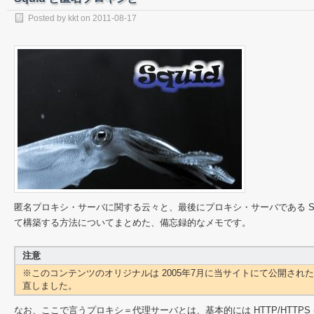
Posted by
kkt
on
2011-08-17
匿名プロキシ・サーバに関する云々と、最後にプロキシ・サーバである Squi
て構築する方法についてまとめた、備忘録的なメモです。
注意
※このコンテンツのオリジナルは 2005年7月に当サイトにて公開され
直しました。
なお、ここで言うプロキシ＝代理サーバとは、基本的には HTTP/HTTPS (