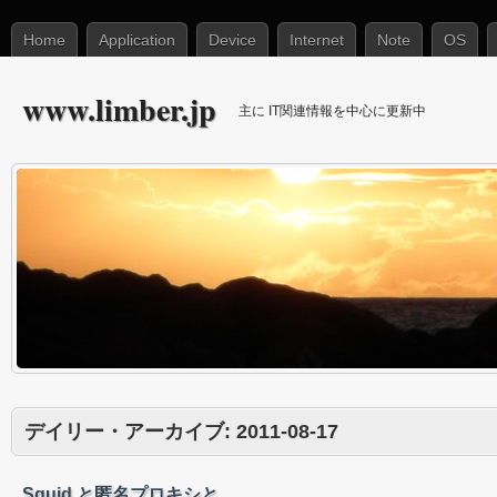
Home
Application
Device
Internet
Note
OS
www.limber.jp
主に IT関連情報を中心に更新中
デイリー・アーカイブ:
2011-08-17
Squid と匿名プロキシと