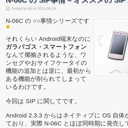
N-06C の SIP事情 – オススメの S
Posted by
kkt
on
2011-08-19
N-06C の ○○事情シリーズです
それくらい Android端末なのに
ガラパゴス・スマートフォン
なんて揶揄されるような、ワ
ンセグやおサイフケータイの
機能の追加とは逆に、最初から
ある機能が削られてしまって
いるわけです。
今回は SIP に関してです。
Android 2.3.3 からはネイティブに OS 自
ており、実際 N-06C とほぼ同時期に発売