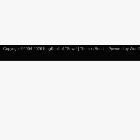
Copyright ©2004-2026 KingKnell of TSdwc! | Theme
zBench
| Powered by
Word