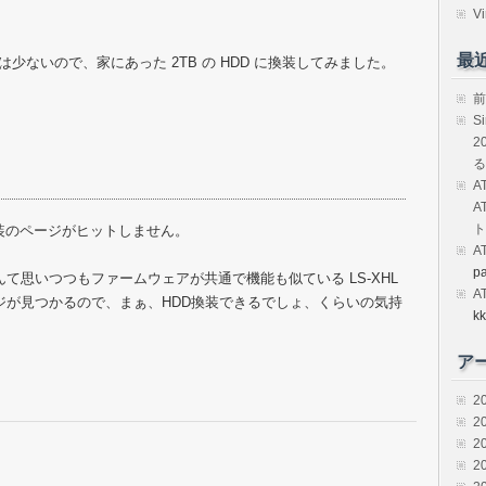
。
Vi
最
ては少ないので、家にあった 2TB の HDD に換装してみました。
前
S
2
る
A
A
ト
D 換装のページがヒットしません。
A
p
んて思いつつもファームウェアが共通で機能も似ている LS-XHL
A
ージが見つかるので、まぁ、HDD換装できるでしょ、くらいの気持
kk
ア
2
2
2
2