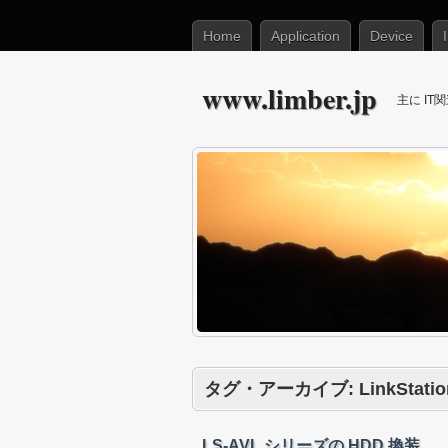
Home
Application
Device
www.limber.jp
主に I
タグ・アーカイブ:
LinkStati
LS-AVL シリーズの HDD 換装