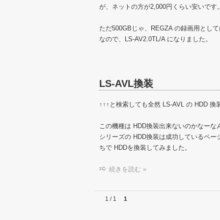
が、ネットの方が2,000円くらい安いです
ただ500GBじゃ、REGZA の録画用とし
なので、LS-AV2.0TL/A になりました。
LS-AVL換装
↑↑↑と検索しても全然 LS-AVL の HD
この機種は HDD換装出来ないのかなーな
シリーズの HDD換装は成功しているペ
ちで HDDを換装してみました。
続きを読む »
1 / 1
1