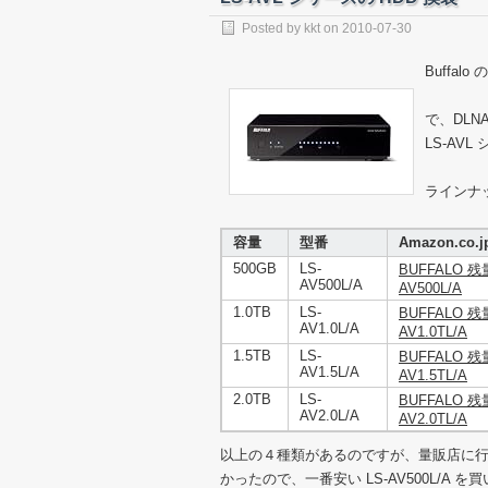
Posted by
kkt
on
2010-07-30
Buffal
で、DLN
LS-AV
ラインナ
容量
型番
Amazon.co.
500GB
LS-
BUFFALO 
AV500L/A
AV500L/A
1.0TB
LS-
BUFFALO 
AV1.0L/A
AV1.0TL/A
1.5TB
LS-
BUFFALO 
AV1.5L/A
AV1.5TL/A
2.0TB
LS-
BUFFALO 
AV2.0L/A
AV2.0TL/A
以上の４種類があるのですが、量販店に行ってみたと
かったので、一番安い LS-AV500L/