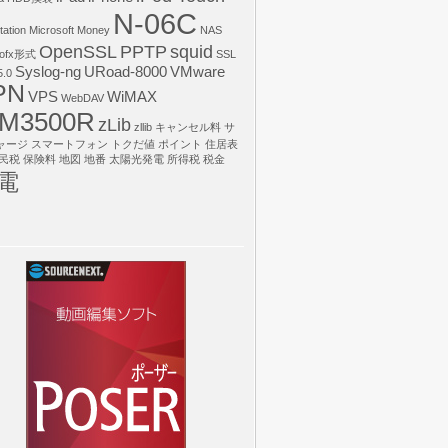
N-06C
tation
Microsoft Money
NAS
OpenSSL
PPTP
squid
ofx形式
SSL
Syslog-ng
URoad-8000
VMware
.0
PN
VPS
WiMAX
WebDAV
M3500R
zLib
zllib
キャンセル料
サ
ャージ
スマートフォン
トクだ値
ポイント
住居表
民税
保険料
地図
地番
太陽光発電
所得税
税金
電