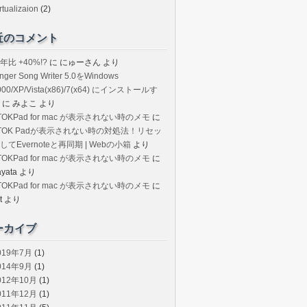
rtualizaion
(2)
近のコメント
年比 +40%!?
に
にゅーさん
より
inger Song Writer 5.0をWindows
000/XP/Vista(x86)/7(x64) にインストールす
に
みよこ
より
TOKPad for mac が表示されない時のメモ
に
TOK Padが表示されない時の対処法！リセッ
してEvernoteと再同期 | Webの小箱
より
TOKPad for mac が表示されない時のメモ
に
ayata
より
TOKPad for mac が表示されない時のメモ
に
t
より
ーカイブ
019年7月
(1)
014年9月
(1)
012年10月
(1)
011年12月
(1)