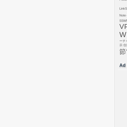
LinkS
Note
SSW5
V
W
ーチ
示
住
節
Ad