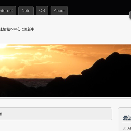
Internet
Note
OS
About
T関連情報を中心に更新中
on
最
A