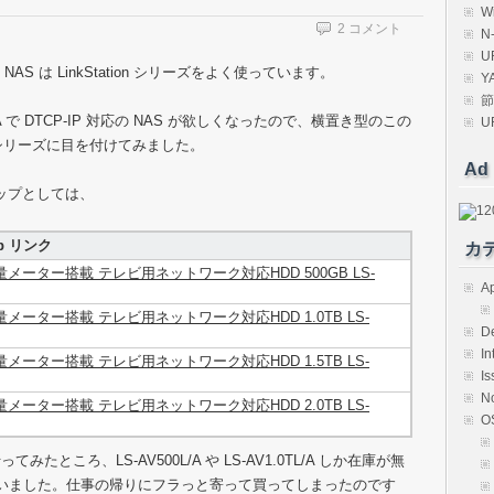
W
2 コメント
N
U
o の NAS は LinkStation シリーズをよく使っています。
Y
節
A で DTCP-IP 対応の NAS が欲しくなったので、横置き型のこの
U
L シリーズに目を付けてみました。
Ad
ップとしては、
jp リンク
カ
残量メーター搭載 テレビ用ネットワーク対応HDD 500GB LS-
Ap
残量メーター搭載 テレビ用ネットワーク対応HDD 1.0TB LS-
D
In
残量メーター搭載 テレビ用ネットワーク対応HDD 1.5TB LS-
Is
N
残量メーター搭載 テレビ用ネットワーク対応HDD 2.0TB LS-
O
ころ、LS-AV500L/A や LS-AV1.0TL/A しか在庫が無
A を買いました。仕事の帰りにフラっと寄って買ってしまったのです