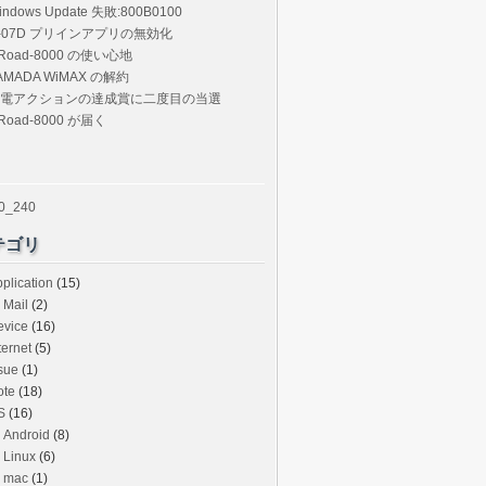
indows Update 失敗:800B0100
-07D プリインアプリの無効化
Road-8000 の使い心地
AMADA WiMAX の解約
電アクションの達成賞に二度目の当選
Road-8000 が届く
テゴリ
plication
(15)
Mail
(2)
evice
(16)
ternet
(5)
sue
(1)
ote
(18)
S
(16)
Android
(8)
Linux
(6)
mac
(1)