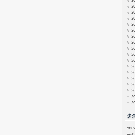
2
2
2
2
2
2
2
2
2
2
2
2
2
2
2
2
2
2
タ
Amav
FeliC