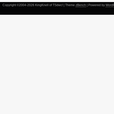
Copyright ©2004-2026 KingKnell of TSdwc! | Theme
zBench
| Powered by
Word