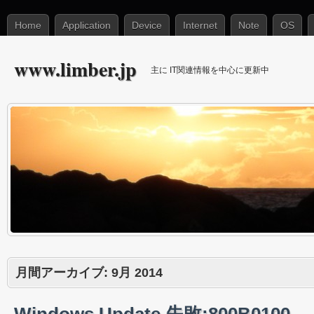
Home
Application
Device
Internet
Note
OS
www.limber.jp
主に IT関連情報を中心に更新中
月間アーカイブ:
9月 2014