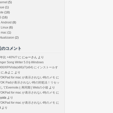
ternet
(5)
sue
(1)
ote
(18)
S
(16)
Android
(8)
Linux
(6)
mac
(1)
rtualizaion
(2)
近のコメント
年比 +40%!?
に
にゅーさん
より
inger Song Writer 5.0をWindows
000/XP/Vista(x86)/7(x64) にインストールす
に
みよこ
より
TOKPad for mac が表示されない時のメモ
に
TOK Padが表示されない時の対処法！リセッ
してEvernoteと再同期 | Webの小箱
より
TOKPad for mac が表示されない時のメモ
に
ayata
より
TOKPad for mac が表示されない時のメモ
に
t
より