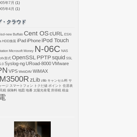
005年7月
(1)
005年4月
(1)
グ・クラウド
Cent OS
cURL
isd-new
Buffalo
ESXi
iPod Touch
iPad
iPhone
a
HDD換装
N-06C
tation
Microsoft Money
NAS
OpenSSL
PPTP
squid
ofx形式
SSL
Syslog-ng
URoad-8000
VMware
.0
PN
VPS
WiMAX
WebDAV
M3500R
zLib
zllib
キャンセル料
サ
ャージ
スマートフォン
トクだ値
ポイント
住居表
民税
保険料
地図
地番
太陽光発電
所得税
税金
電