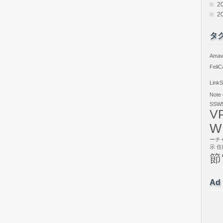
2
2
タ
Amav
FeliC
LinkS
Note
SSW5
V
W
ーチ
示
住
節
Ad