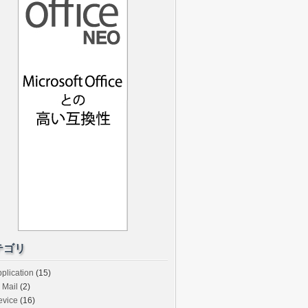
テゴリ
plication
(15)
Mail
(2)
evice
(16)