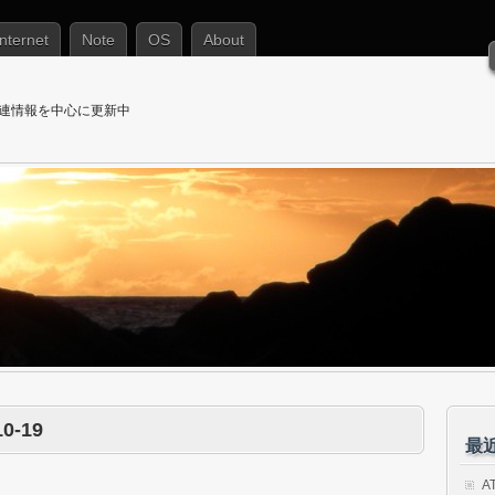
Internet
Note
OS
About
T関連情報を中心に更新中
10-19
最
A