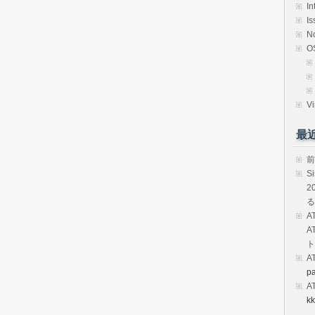
In
Is
N
O
Vi
最
前
S
2
る
A
A
ト
A
p
A
kk