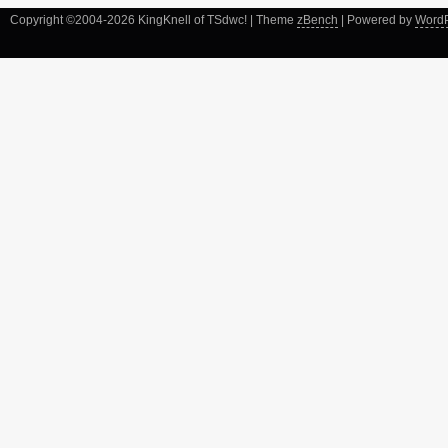
Copyright ©2004-2026 KingKnell of TSdwc! | Theme
zBench
| Powered by
Word