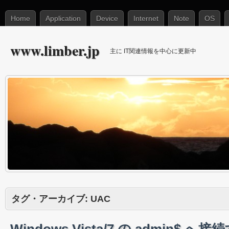
Home
Application
Device
Internet
Note
OS
www.limber.jp
主に IT関連情報を中心に更新中
タグ・アーカイブ:
UAC