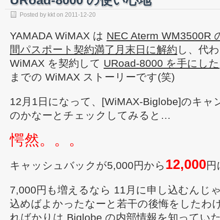
URoad-8000 の使い心地
Posted by
kkt
on
2011-12-20
YAMADA WiMAX は
NEC Aterm WM3500R
間パスポート契約満了月末日に解約
し、代わり
WiMAX を契約して
URoad-8000 を手にした
までの WiMAX ストーリーです(笑)
12月1日になって、[WiMAX-Biglobe]
のかなーとチェックしてみると…
愕然。。。
12,000
キャッシュバックが5,000円から
円
7,000円も増えるなら 11月に申し込むんじ
込めばよかったなーと若干の後悔をしたわ
ればかりは Biglobe の内部情報を知って