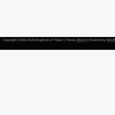
Copyright ©2004-2026 KingKnell of TSdwc! | Theme
zBench
| Powered by
Word