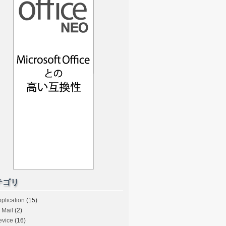
テゴリ
plication
(15)
Mail
(2)
evice
(16)