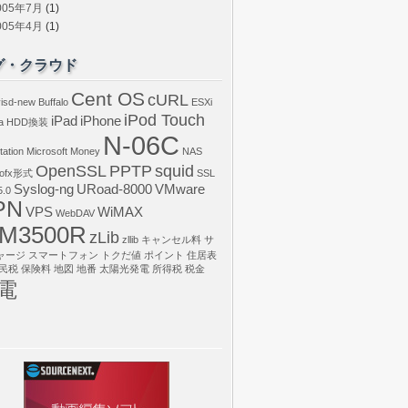
005年7月
(1)
005年4月
(1)
グ・クラウド
Cent OS
cURL
isd-new
Buffalo
ESXi
iPod Touch
iPad
iPhone
a
HDD換装
N-06C
tation
Microsoft Money
NAS
OpenSSL
PPTP
squid
ofx形式
SSL
Syslog-ng
URoad-8000
VMware
.0
PN
VPS
WiMAX
WebDAV
M3500R
zLib
zllib
キャンセル料
サ
ャージ
スマートフォン
トクだ値
ポイント
住居表
民税
保険料
地図
地番
太陽光発電
所得税
税金
電