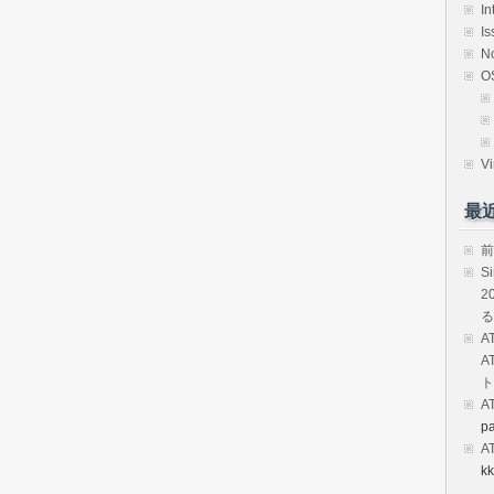
In
Is
N
O
Vi
最
前
S
2
る
A
A
ト
A
p
A
kk