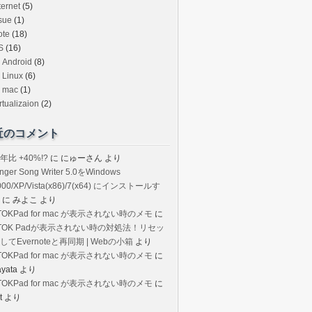
ternet
(5)
sue
(1)
ote
(18)
S
(16)
Android
(8)
Linux
(6)
mac
(1)
rtualizaion
(2)
近のコメント
年比 +40%!?
に
にゅーさん
より
inger Song Writer 5.0をWindows
000/XP/Vista(x86)/7(x64) にインストールす
に
みよこ
より
TOKPad for mac が表示されない時のメモ
に
TOK Padが表示されない時の対処法！リセッ
してEvernoteと再同期 | Webの小箱
より
TOKPad for mac が表示されない時のメモ
に
ayata
より
TOKPad for mac が表示されない時のメモ
に
t
より