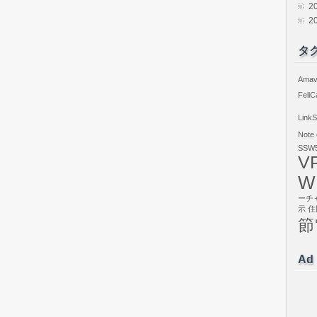
2
2
タ
Amav
FeliC
LinkS
Note
SSW5
V
W
ーチ
示
住
節
Ad