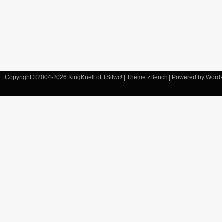
Copyright ©2004-2026 KingKnell of TSdwc! | Theme
zBench
| Powered by
Word