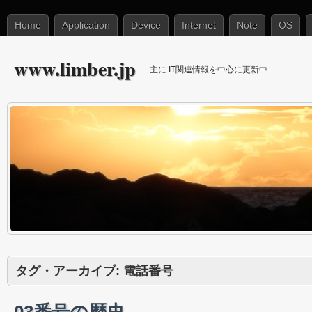
Home
Application
Device
Internet
Note
OS
www.limber.jp
主に IT関連情報を中心に更新中
タグ・アーカイブ:
電話番号