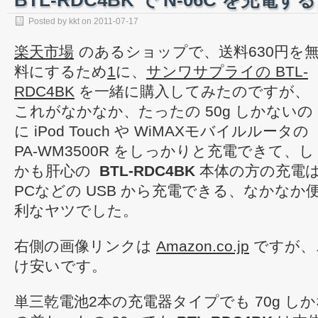
BTL-RDC4BK で N-06C を充電する
Posted by
kkt
on
2011-07-17
楽天市場
のあるショップで、送料630円を
料にするため
1
に、
サンワサプライの BTL-
RDC4BK
を一緒に購入してみたのですが、
これがなかなか、たったの 50g しかないの
に iPod Touch や WiMAXモバイルルータの
PA-WM3500R をしっかりと充電できて、し
かも肝心の
BTL-RDC4BK
本体の方の充電
PCなどの USB から充電できる、なかなか
利なヤツでした。
右側の画像リンクは
Amazon.co.jp
ですが、
け安いです。
単三乾電池2本の充電器タイプでも 70g し