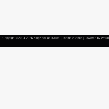
Copyright ©2004-2026 KingKnell of TSdwc! | Theme
zBench
| Powered by
Word