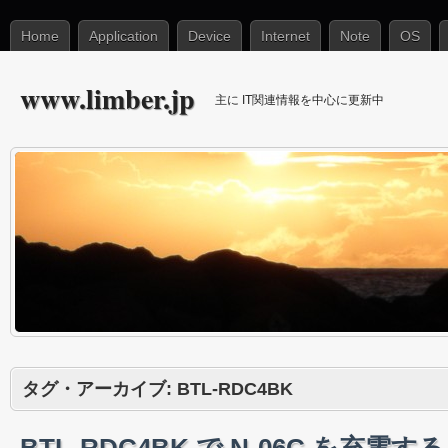
Home
Application
Device
Internet
Note
OS
www.limber.jp
主に IT関連情報を中心に更新中
タグ・アーカイブ:
BTL-RDC4BK