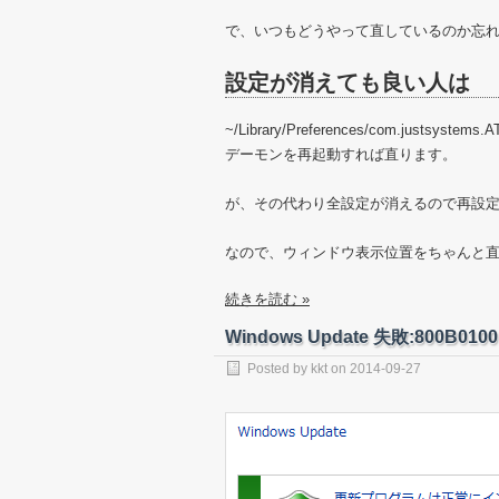
で、いつもどうやって直しているのか忘
設定が消えても良い人は
~/Library/Preferences/com.justsy
デーモンを再起動すれば直ります。
が、その代わり全設定が消えるので再設
なので、ウィンドウ表示位置をちゃんと
続きを読む »
Windows Update 失敗:800B0100
Posted by
kkt
on
2014-09-27