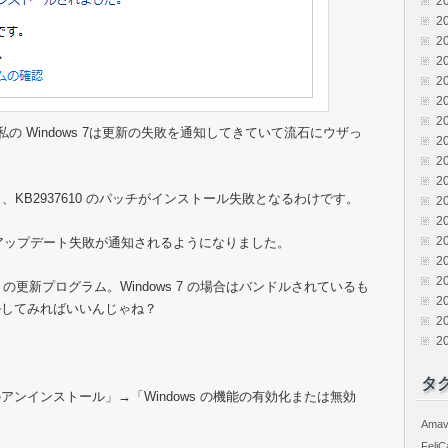
2
2
2
2
2
2
2
ずっと私の Windows 7は更新の失敗を通知してきていて流石にウザっ
2
2
2
施すると、KB2937610 のパッチがインストール失敗となるわけです。
2
2
2
 までアップデート失敗が通知されるようになりました。
2
2
rk 3.5.1 の更新プログラム。Windows 7 の場合はバンドルされているも
2
ルしてみればいいんじゃね？
2
2
タ
ンインストール」→「Windows の機能の有効化または無効
Amav
FeliC