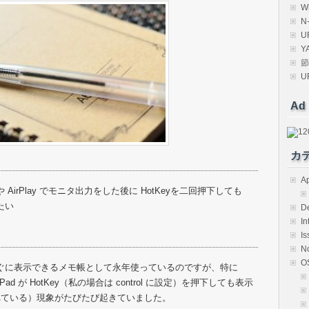
W
N
U
Y
節
U
Ad
カ
Ap
イや AirPlay でモニタ出力をした後に HotKeyを二回押下しても
たい
D
In
Is
N
O
ぐに表示できるメモ帳として永年使っているのですが、特に
Pad が HotKey（私の場合は control に設定）を押下しても表示
れている）現象がたびたび起きていました。