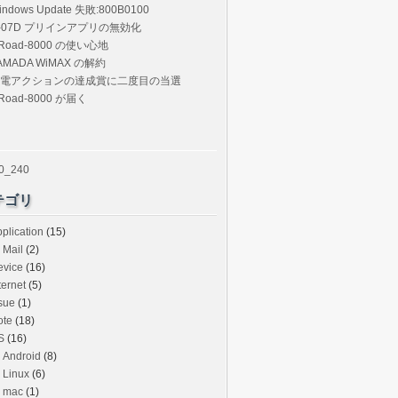
indows Update 失敗:800B0100
-07D プリインアプリの無効化
Road-8000 の使い心地
AMADA WiMAX の解約
電アクションの達成賞に二度目の当選
Road-8000 が届く
テゴリ
plication
(15)
Mail
(2)
evice
(16)
ternet
(5)
sue
(1)
ote
(18)
S
(16)
Android
(8)
Linux
(6)
mac
(1)