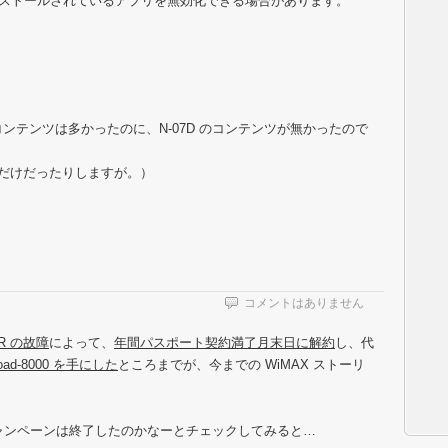
で、プリインストールされているアプリを無効化できる場合があります。
Cのコンテンツは多かったのに、N-07D のコンテンツが無かったので
末なだけだったりしますが。）
コメントはありません
0R の故障
によって、
年間パスポート契約満了月末日に解約
し、代
oad-8000 を手にした
ところまでが、今までの WiMAX ストーリ
be]のキャンペーンは終了したのかなーとチェックしてみると…