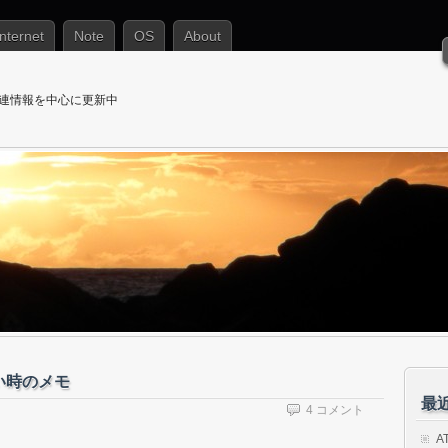
Internet
Note
OS
About
T関連情報を中心に更新中
ない時のメモ
最
4 コメント
A