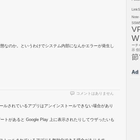
LinkS
Note
SSW5
V
W
ーチ
状態なのか。というわけでシステム内部になんかエラーが発生し
示
住
節
Ad
コメントはありません
リインストールされているアプリはアンインストールできない場合があり
があると Google Play 上に表示されたりしてウザったいも