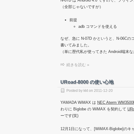
N-07D は Android 4.0 ですの
（全部じゃないですが）
前提
adb コマンドを使える
なぜ、急に N-07D かというと、N-06
書いてみました。
（単に歴代私が使ってきた Android端
続きを読む »
URoad-8000 の使い心地
Posted by
kkt
on
2011-12-20
YAMADA WiMAX は
NEC Aterm WM350
わりに Biglobe の WiMAX を契約して
UR
ーです(笑)
12月1日になって、[WiMAX-Biglo