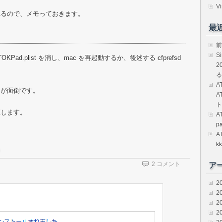
Vi
れるので、メモっておきます。
最
前
S
stems.ATOKPad.plist を消し、mac を再起動するか、後述する cfprefsd
2
る
A
定が面倒です。
A
ト
直します。
A
p
A
kk
2 コメント
ア
2
2
2
2