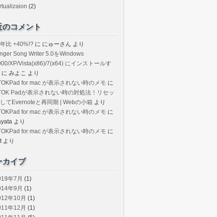
rtualizaion
(2)
近のコメント
年比 +40%!?
に
にゅーさん
より
inger Song Writer 5.0をWindows
000/XP/Vista(x86)/7(x64) にインストールす
に
みよこ
より
TOKPad for mac が表示されない時のメモ
に
TOK Padが表示されない時の対処法！リセッ
してEvernoteと再同期 | Webの小箱
より
TOKPad for mac が表示されない時のメモ
に
ayata
より
TOKPad for mac が表示されない時のメモ
に
t
より
ーカイブ
019年7月
(1)
014年9月
(1)
012年10月
(1)
011年12月
(1)