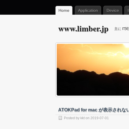
Home
Application
Device
www.limber.jp
主に I
ATOKPad for mac が表示され
Posted by
kkt
on
2019-07-01