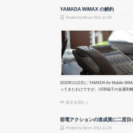
YAMADA WiMAX の解約
Posted by
kkt
on
2011-11-30
2010年の12月に YAMADA Air Mobile 
ってきたわけですが、USB端子の金属剥
続きを読む »
節電アクションの達成賞に二度目
Posted by
kkt
on
2011-11-26