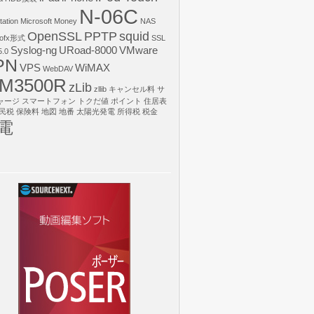
N-06C
tation
Microsoft Money
NAS
OpenSSL
PPTP
squid
ofx形式
SSL
Syslog-ng
URoad-8000
VMware
.0
PN
VPS
WiMAX
WebDAV
M3500R
zLib
zllib
キャンセル料
サ
ャージ
スマートフォン
トクだ値
ポイント
住居表
民税
保険料
地図
地番
太陽光発電
所得税
税金
電