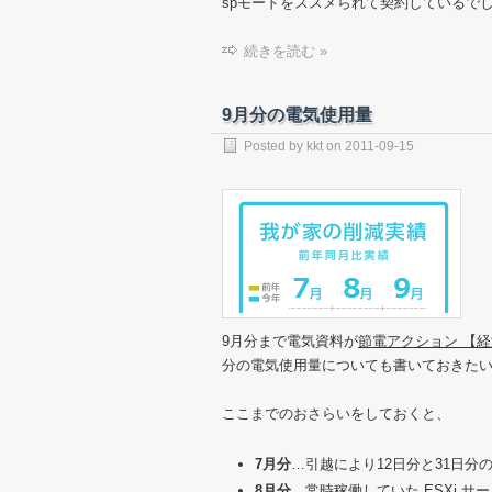
spモードをススメられて契約しているで
続きを読む »
9月分の電気使用量
Posted by
kkt
on
2011-09-15
9月分まで電気資料が
節電アクション 【
分の電気使用量についても書いておきた
ここまでのおさらいをしておくと、
7月分
…引越により12日分と31日
8月分
…常時稼働していた ESXi 