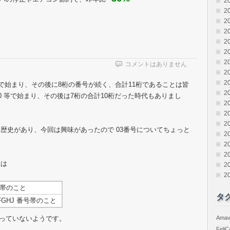
2
2
2
2
2
2
2
コメントはありません
2
2
080 で始まり、その後に8桁の番号が続く、合計11桁であることは皆
2
020 等で始まり、その後は7桁の合計10桁だった時代もありまし
2
2
2
歴史があり、今回は興味があったので 03番号についてちょっと
2
2
2
味は
2
2
番号帯のこと
タ
-FGHJ 番号帯のこと
使っていないようです。
Amav
FeliC