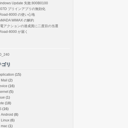
indows Update 失敗:800B0100
-07D プリインアプリの無効化
Road-8000 の使い心地
AMADA WiMAX の解約
電アクションの達成賞に二度目の当選
Road-8000 が届く
テゴリ
plication
(15)
Mail
(2)
evice
(16)
ternet
(5)
sue
(1)
ote
(18)
S
(16)
Android
(8)
Linux
(6)
mac
(1)