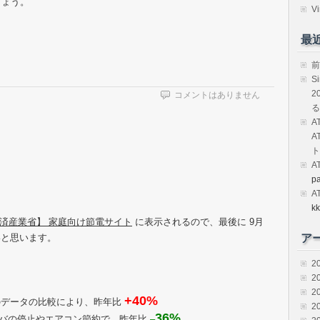
しょう。
Vi
最
前
S
2
コメントはありません
る
A
A
ト
A
p
A
kk
経済産業省】 家庭向け節電サイト
に表示されるので、最後に 9月
いと思います。
ア
2
2
2
+40%
分のデータの比較により、昨年比
2
36%
サーバの停止やエアコン節約で、昨年比
–