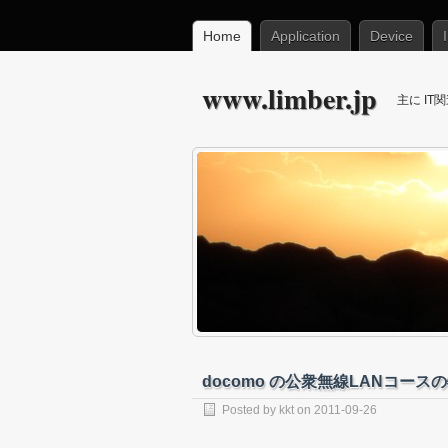
Home
Application
Device
www.limber.jp
主に I
docomo の公衆無線LANコー
Posted by
kkt
on
2011-09-26