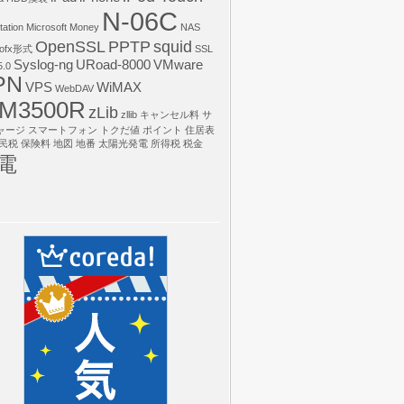
N-06C
tation
Microsoft Money
NAS
OpenSSL
PPTP
squid
ofx形式
SSL
Syslog-ng
URoad-8000
VMware
.0
PN
VPS
WiMAX
WebDAV
M3500R
zLib
zllib
キャンセル料
サ
ャージ
スマートフォン
トクだ値
ポイント
住居表
民税
保険料
地図
地番
太陽光発電
所得税
税金
電