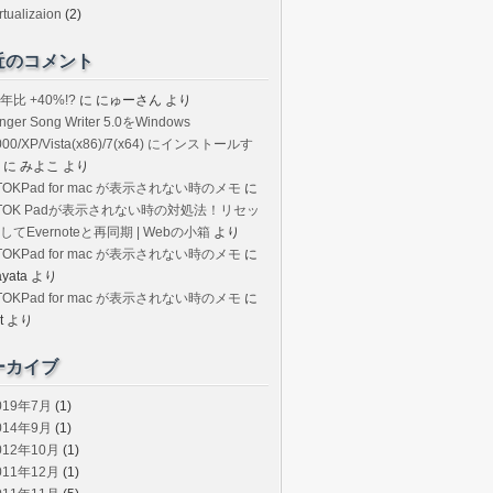
rtualizaion
(2)
近のコメント
年比 +40%!?
に
にゅーさん
より
inger Song Writer 5.0をWindows
000/XP/Vista(x86)/7(x64) にインストールす
に
みよこ
より
TOKPad for mac が表示されない時のメモ
に
TOK Padが表示されない時の対処法！リセッ
してEvernoteと再同期 | Webの小箱
より
TOKPad for mac が表示されない時のメモ
に
ayata
より
TOKPad for mac が表示されない時のメモ
に
t
より
ーカイブ
019年7月
(1)
014年9月
(1)
012年10月
(1)
011年12月
(1)