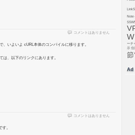
LinkS
Note
SSW5
V
コメントはありません
W
ーチ
したので、いよいよ cURL本体のコンパイルに移ります。
示
住
節
法については、以下のリンクにあります。
Ad
コメントはありません
です。