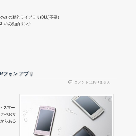
ndows の動的ライブラリ(DLL)不要）
enSSL のみ動的リンク
SIPフォン アプリ
コメントはありません
・スマー
セグやおサ
初からある