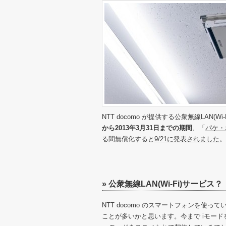
NTT docomo が提供する公衆無線LAN(W
から2013年3月31日までの期間
、「
パケ・
る間無償化すると
9/21に発表されました
。
» 公衆無線LAN(Wi-Fi)サービス？
NTT docomo のスマートフォンを使っ
ことが多いかと思います。今まで iモー