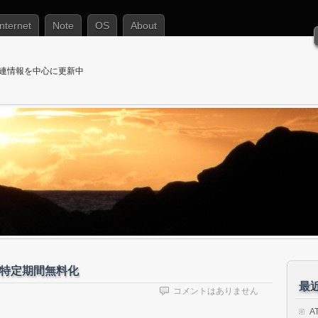
Internet
Note
OS
About
T関連情報を中心に更新中
スの特定期間無料化
最
コメントはありません
A