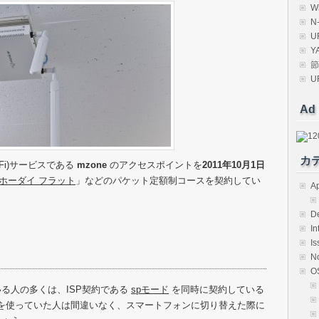
W
N
U
Y
節
U
Ad
カ
i-Fi)サービスである
mzone
のアクセスポイントを
2011年10月1日
ホーダイ フラット
」などのパケット定額制コースを契約してい
Ap
D
In
Is
N
O
ている人の多くは、ISP契約である
spモード
を同時に契約している
ドを使っていた人は間違いなく、スマートフォンに切り替えた際に