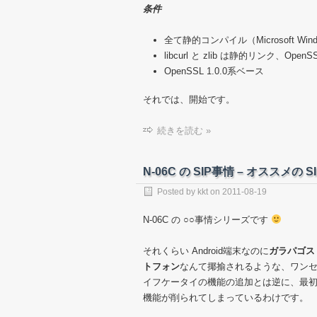
条件
全て静的コンパイル（Microsoft Wi
libcurl と zlib は静的リンク、Op
OpenSSL 1.0.0系ベース
それでは、開始です。
続きを読む »
N-06C の SIP事情 – オススメの 
Posted by
kkt
on
2011-08-19
N-06C の ○○事情シリーズです
それくらい Android端末なのに
ガラパゴス
トフォン
なんて揶揄されるような、ワン
イフケータイの機能の追加とは逆に、最
機能が削られてしまっているわけです。