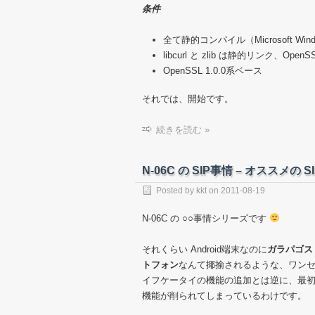
条件
全て静的コンパイル（Microsoft Wi
libcurl と zlib は静的リンク、Op
OpenSSL 1.0.0系ベース
それでは、開始です。
続きを読む »
N-06C の SIP事情 – オススメの 
Posted by
kkt
on
2011-08-19
N-06C の ○○事情シリーズです
それくらい Android端末なのに
ガラパゴス
トフォン
なんて揶揄されるような、ワン
イフケータイの機能の追加とは逆に、最
機能が削られてしまっているわけです。