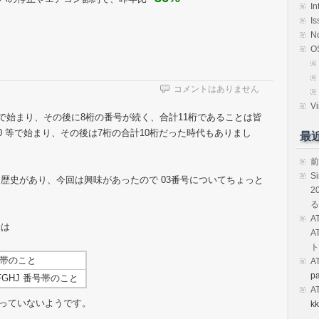
In
Is
N
O
コメントはありません
Vi
080 で始まり、その後に8桁の番号が続く、合計11桁であることは皆
020 等で始まり、その後は7桁の合計10桁だった時代もありまし
最
前
S
歴史があり、今回は興味があったので 03番号についてちょっと
2
る
A
味は
A
ト
番号帯のこと
A
p
-FGHJ 番号帯のこと
A
使っていないようです。
kk