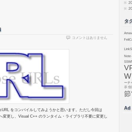
2
2
タ
編
Amav
コメントはありません
FeliC
LinkS
Note
SSW5
V
W
ーチ
示
住
節
Ad
で、cURL をコンパイルしてみようかと思います。ただし今回は
0ベースへ変更し、Visual C++ のランタイム・ライブラリ不要に変更し