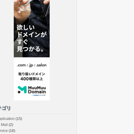
テゴリ
plication
(15)
Mail
(2)
evice
(16)