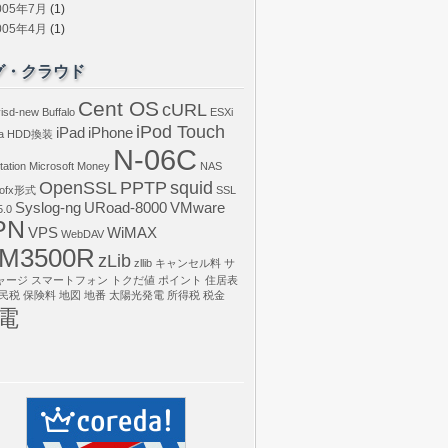
005年7月
(1)
005年4月
(1)
グ・クラウド
Cent OS
cURL
isd-new
Buffalo
ESXi
iPod Touch
iPad
iPhone
a
HDD換装
N-06C
tation
Microsoft Money
NAS
OpenSSL
PPTP
squid
ofx形式
SSL
Syslog-ng
URoad-8000
VMware
.0
PN
VPS
WiMAX
WebDAV
M3500R
zLib
zllib
キャンセル料
サ
ャージ
スマートフォン
トクだ値
ポイント
住居表
民税
保険料
地図
地番
太陽光発電
所得税
税金
電