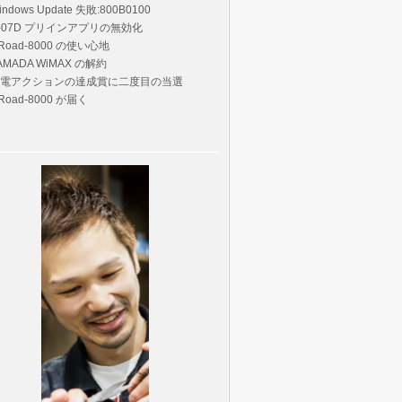
indows Update 失敗:800B0100
-07D プリインアプリの無効化
Road-8000 の使い心地
AMADA WiMAX の解約
電アクションの達成賞に二度目の当選
Road-8000 が届く