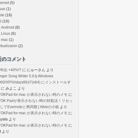
ternet
(5)
sue
(1)
ote
(18)
S
(16)
Android
(8)
Linux
(6)
mac
(1)
rtualizaion
(2)
近のコメント
年比 +40%!?
に
にゅーさん
より
inger Song Writer 5.0をWindows
000/XP/Vista(x86)/7(x64) にインストールす
に
みよこ
より
TOKPad for mac が表示されない時のメモ
に
TOK Padが表示されない時の対処法！リセッ
してEvernoteと再同期 | Webの小箱
より
TOKPad for mac が表示されない時のメモ
に
ayata
より
TOKPad for mac が表示されない時のメモ
に
t
より