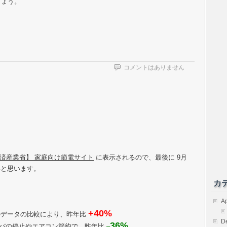
しょう。
コメントはありません
経済産業省】 家庭向け節電サイト
に表示されるので、最後に 9月
いと思います。
カ
Ap
+40%
分のデータの比較により、昨年比
D
36%
サーバの停止やエアコン節約で、昨年比
–