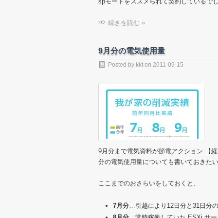
spモードをススメられて契約しているで
続きを読む »
9月分の電気使用量
Posted by
kkt
on
2011-09-15
9月分まで電気資料が
節電アクション 【
分の電気使用量についても書いておきた
ここまでのおさらいをしておくと、
7月分
…引越により12日分と31日
8月分
…常時稼働していた ESXi 