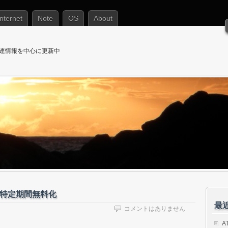
Internet
Note
OS
About
T関連情報を中心に更新中
スの特定期間無料化
最
コメントはありません
A