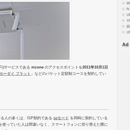
W
N
U
Y
節
U
Ad
i-Fi)サービスである
mzone
のアクセスポイントを
2011年10月1日
ホーダイ フラット
」などのパケット定額制コースを契約してい
ている人の多くは、ISP契約である
spモード
を同時に契約している
ドを使っていた人は間違いなく、スマートフォンに切り替えた際に