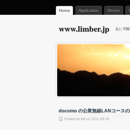
Home
Application
Device
www.limber.jp
主に I
docomo の公衆無線LANコー
Posted by
kkt
on
2011-09-26