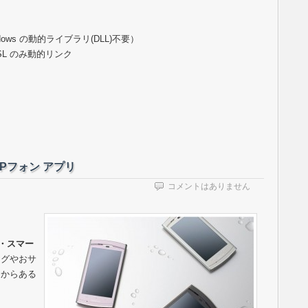
ndows の動的ライブラリ(DLL)不要）
enSSL のみ動的リンク
SIPフォン アプリ
コメントはありません
・スマー
セグやおサ
初からある