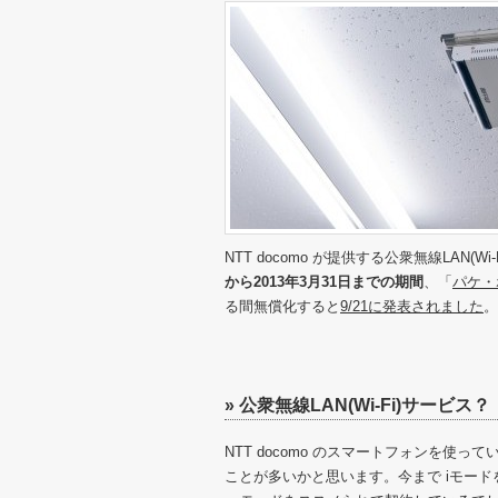
NTT docomo が提供する公衆無線LAN(W
から2013年3月31日までの期間
、「
パケ・
る間無償化すると
9/21に発表されました
。
» 公衆無線LAN(Wi-Fi)サービス？
NTT docomo のスマートフォンを使っ
ことが多いかと思います。今まで iモー