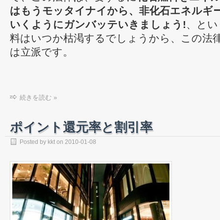
はもうモッタイナイから、非化石エネルギ
いくようにガンバッテいきましょう!
、とい
料はいつか枯渇するでしょうから、この法
は立派です。
続きを読む »
ポイント還元率と割引率
Posted by
kkt
on
2010-01-08