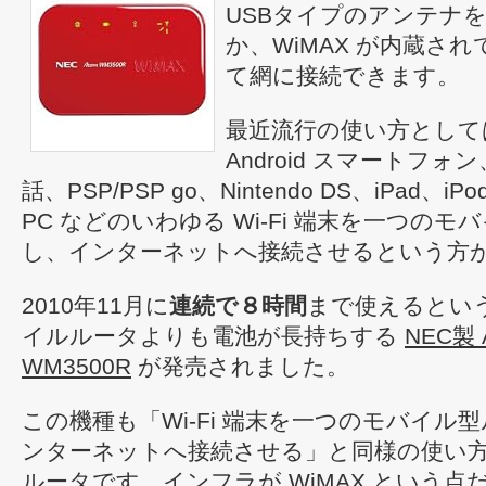
USBタイプのアンテナを
か、WiMAX が内蔵さ
て網に接続できます。
最近流行の使い方としては、
Android スマートフォン
話、PSP/PSP go、Nintendo DS、iPad、iP
PC などのいわゆる Wi-Fi 端末を一つの
し、インターネットへ接続させるという方
2010年11月に
連続で８時間
まで使えるという、
イルルータよりも電池が長持ちする
NEC製 
WM3500R
が発売されました。
この機種も「Wi-Fi 端末を一つのモバイル
ンターネットへ接続させる」と同様の使い
ルータです。インフラが WiMAX という点