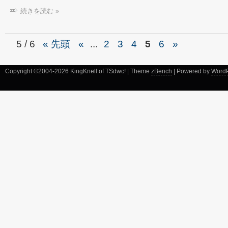
続きを読む »
5 / 6
« 先頭
«
...
2
3
4
5
6
»
Copyright ©2004-2026 KingKnell of TSdwc! | Theme
zBench
| Powered by
Word