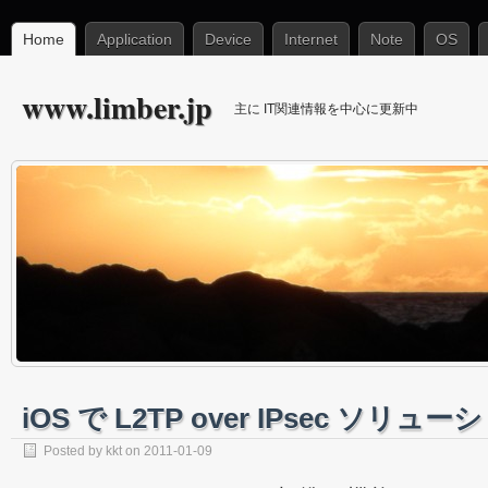
Home
Application
Device
Internet
Note
OS
www.limber.jp
主に IT関連情報を中心に更新中
iOS で L2TP over IPsec ソリュー
Posted by
kkt
on
2011-01-09